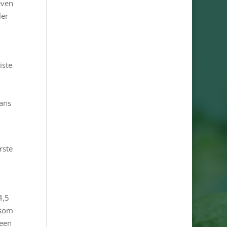
even
ler
iste
kans
rste
4,5
nsom
 een