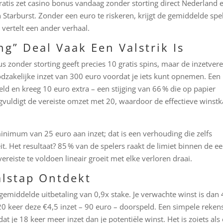
gratis zet casino bonus vandaag zonder storting direct Nederland 
 Starburst. Zonder een euro te riskeren, krijgt de gemiddelde spe
 vertelt een ander verhaal.
g” Deal Vaak Een Valstrik Is
onder storting geeft precies 10 gratis spins, maar de inzetvere
dzakelijke inzet van 300 euro voordat je iets kunt opnemen. Een
eld en kreeg 10 euro extra – een stijging van 66 % die op papier
nigvuldigt de vereiste omzet met 20, waardoor de effectieve winst
minimum van 25 euro aan inzet; dat is een verhouding die zelfs
eit. Het resultaat? 85 % van de spelers raakt de limiet binnen de ee
reiste te voldoen lineair groeit met elke verloren draai.
alstap Ontdekt
en gemiddelde uitbetaling van 0,9x stake. Je verwachte winst is dan 
e 20 keer deze €4,5 inzet – 90 euro – doorspeld. Een simpele reke
t je 18 keer meer inzet dan je potentiële winst. Het is zoiets als