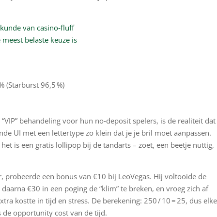
skunde van casino‑fluff
 meest belaste keuze is
% (Starburst 96,5 %)
“VIP” behandeling voor hun no‑deposit spelers, is de realiteit dat
de UI met een lettertype zo klein dat je je bril moet aanpassen.
 het is een gratis lollipop bij de tandarts – zoet, een beetje nuttig,
r, probeerde een bonus van €10 bij LeoVegas. Hij voltooide de
 daarna €30 in een poging de “klim” te breken, en vroeg zich af
ra kostte in tijd en stress. De berekening: 250 / 10 = 25, dus elk
de opportunity cost van de tijd.