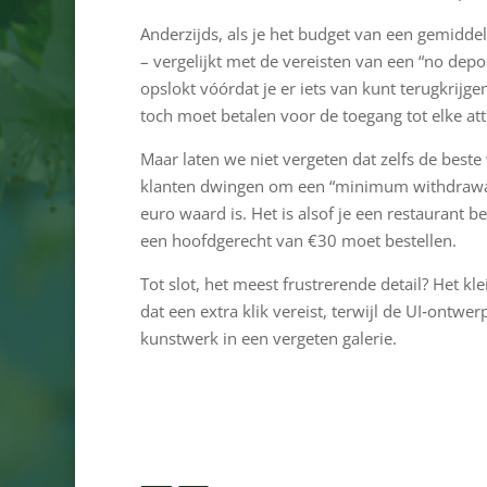
Anderzijds, als je het budget van een gemidde
– vergelijkt met de vereisten van een “no dep
opslokt vóórdat je er iets van kunt terugkrijgen
toch moet betalen voor de toegang tot elke att
Maar laten we niet vergeten dat zelfs de bes
klanten dwingen om een “minimum withdrawal” 
euro waard is. Het is alsof je een restaurant 
een hoofdgerecht van €30 moet bestellen.
Tot slot, het meest frustrerende detail? Het k
dat een extra klik vereist, terwijl de UI‑ontwe
kunstwerk in een vergeten galerie.