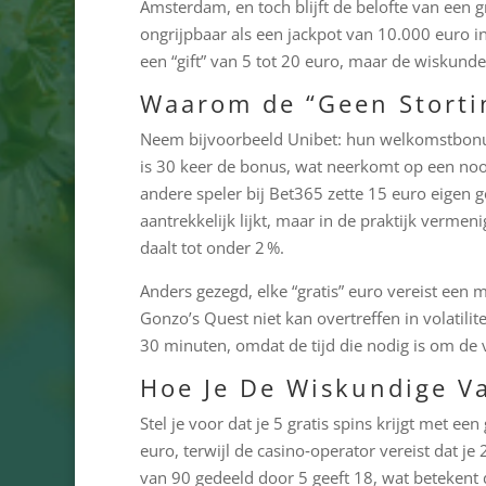
Amsterdam, en toch blijft de belofte van een 
ongrijpbaar als een jackpot van 10.000 euro in
een “gift” van 5 tot 20 euro, maar de wiskunde
Waarom de “Geen Stortin
Neem bijvoorbeeld Unibet: hun welkomstbonus z
is 30 keer de bonus, wat neerkomt op een noo
andere speler bij Bet365 zette 15 euro eigen g
aantrekkelijk lijkt, maar in de praktijk verme
daalt tot onder 2 %.
Anders gezegd, elke “gratis” euro vereist een 
Gonzo’s Quest niet kan overtreffen in volatilit
30 minuten, omdat de tijd die nodig is om de ve
Hoe Je De Wiskundige V
Stel je voor dat je 5 gratis spins krijgt met e
euro, terwijl de casino‑operator vereist dat j
van 90 gedeeld door 5 geeft 18, wat betekent da