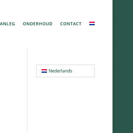
ANLEG
ONDERHOUD
CONTACT
Nederlands