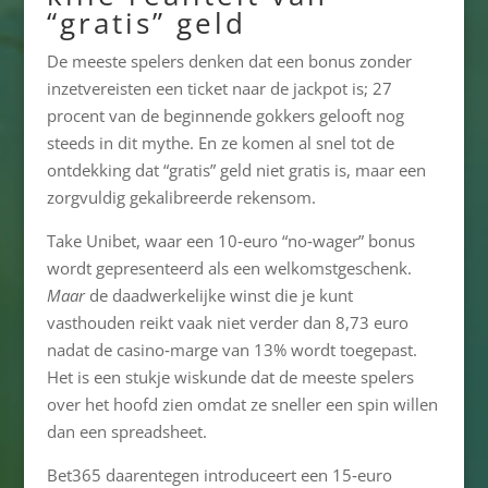
“gratis” geld
De meeste spelers denken dat een bonus zonder
inzetvereisten een ticket naar de jackpot is; 27
procent van de beginnende gokkers gelooft nog
steeds in dit mythe. En ze komen al snel tot de
ontdekking dat “gratis” geld niet gratis is, maar een
zorgvuldig gekalibreerde rekensom.
Take Unibet, waar een 10‑euro “no‑wager” bonus
wordt gepresenteerd als een welkomstgeschenk.
Maar
de daadwerkelijke winst die je kunt
vasthouden reikt vaak niet verder dan 8,73 euro
nadat de casino‑marge van 13% wordt toegepast.
Het is een stukje wiskunde dat de meeste spelers
over het hoofd zien omdat ze sneller een spin willen
dan een spreadsheet.
Bet365 daarentegen introduceert een 15‑euro