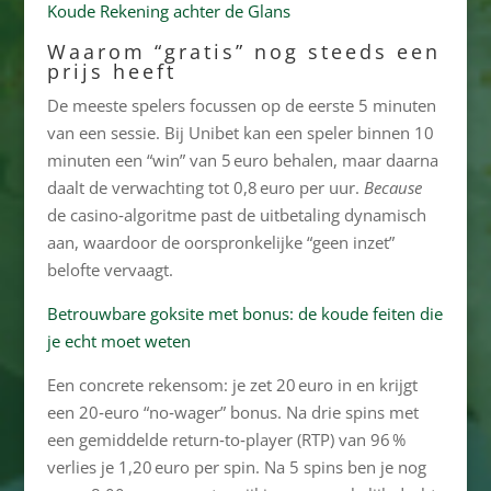
Koude Rekening achter de Glans
Waarom “gratis” nog steeds een
prijs heeft
De meeste spelers focussen op de eerste 5 minuten
van een sessie. Bij Unibet kan een speler binnen 10
minuten een “win” van 5 euro behalen, maar daarna
daalt de verwachting tot 0,8 euro per uur.
Because
de casino‑algoritme past de uitbetaling dynamisch
aan, waardoor de oorspronkelijke “geen inzet”
belofte vervaagt.
Betrouwbare goksite met bonus: de koude feiten die
je echt moet weten
Een concrete rekensom: je zet 20 euro in en krijgt
een 20‑euro “no‑wager” bonus. Na drie spins met
een gemiddelde return‑to‑player (RTP) van 96 %
verlies je 1,20 euro per spin. Na 5 spins ben je nog