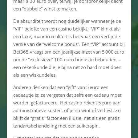
maar 8,00 euro over, terwijl je oorspronkelijk dacht
een “dubbele” winst te maken.
De absurditeit wordt nog duidelijker wanneer je de
“VIP” belofte van een casino bekijkt. “VIP” klinkt als
een luxe, maar in realiteit is het vaak een verfijnde
versie van de “welcome bonus”. Een “VIP” account bij
Bet365 vraagt om een jaarlijkse inzet van 5 000 euro
om de “exclusieve” 100‑euro bonus te behouden –
een rekenkunde die je bijna net zo hard moet doen
als een wiskundeles.
Anderen denken dat een “gift” van 5 euro een
cadeautje is; ze vergeten dat zelfs een cadeau moet
worden gefactureerd. Het casino rekent 5 euro aan
administratieve kosten, of je nu wint of verliest. Zo
blijft de “gratis” factor een illusie, net als een gratis
tandartsbehandeling met een suikerspin.