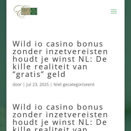
Wild io casino bonus
zonder inzetvereisten
houdt je winst NL: De
kille realiteit van
“gratis” geld
door
|
jul 23, 2025
| Niet gecategoriseerd
Wild io casino bonus
zonder inzetvereisten
houdt je winst NL: De
kille realiteit van