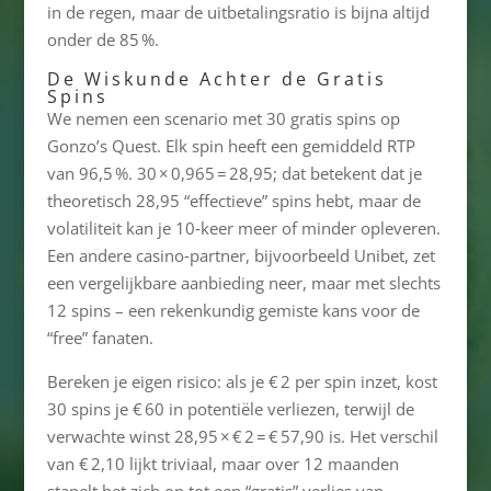
in de regen, maar de uitbetalingsratio is bijna altijd
onder de 85 %.
De Wiskunde Achter de Gratis
Spins
We nemen een scenario met 30 gratis spins op
Gonzo’s Quest. Elk spin heeft een gemiddeld RTP
van 96,5 %. 30 × 0,965 = 28,95; dat betekent dat je
theoretisch 28,95 “effectieve” spins hebt, maar de
volatiliteit kan je 10‑keer meer of minder opleveren.
Een andere casino‑partner, bijvoorbeeld Unibet, zet
een vergelijkbare aanbieding neer, maar met slechts
12 spins – een rekenkundig gemiste kans voor de
“free” fanaten.
Bereken je eigen risico: als je € 2 per spin inzet, kost
30 spins je € 60 in potentiële verliezen, terwijl de
verwachte winst 28,95 × € 2 = € 57,90 is. Het verschil
van € 2,10 lijkt triviaal, maar over 12 maanden