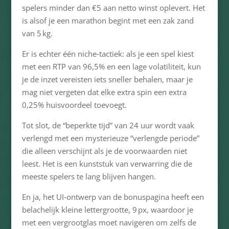
spelers minder dan €5 aan netto winst oplevert. Het
is alsof je een marathon begint met een zak zand
van 5 kg.
Er is echter één niche‑tactiek: als je een spel kiest
met een RTP van 96,5% en een lage volatiliteit, kun
je de inzet vereisten iets sneller behalen, maar je
mag niet vergeten dat elke extra spin een extra
0,25% huisvoordeel toevoegt.
Tot slot, de “beperkte tijd” van 24 uur wordt vaak
verlengd met een mysterieuze “verlengde periode”
die alleen verschijnt als je de voorwaarden niet
leest. Het is een kunststuk van verwarring die de
meeste spelers te lang blijven hangen.
En ja, het UI‑ontwerp van de bonuspagina heeft een
belachelijk kleine lettergrootte, 9 px, waardoor je
met een vergrootglas moet navigeren om zelfs de