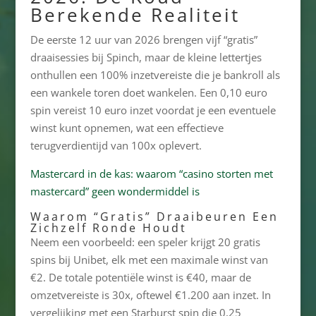
Berekende Realiteit
De eerste 12 uur van 2026 brengen vijf “gratis”
draaisessies bij Spinch, maar de kleine lettertjes
onthullen een 100% inzetvereiste die je bankroll als
een wankele toren doet wankelen. Een 0,10 euro
spin vereist 10 euro inzet voordat je een eventuele
winst kunt opnemen, wat een effectieve
terugverdientijd van 100x oplevert.
Mastercard in de kas: waarom “casino storten met
mastercard” geen wondermiddel is
Waarom “Gratis” Draaibeuren Een
Zichzelf Ronde Houdt
Neem een voorbeeld: een speler krijgt 20 gratis
spins bij Unibet, elk met een maximale winst van
€2. De totale potentiële winst is €40, maar de
omzetvereiste is 30x, oftewel €1.200 aan inzet. In
vergelijking met een Starburst spin die 0,25