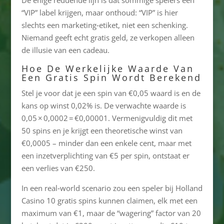
De enige reddende lijn is dat sommige spelers een
“VIP” label krijgen, maar onthoud: “VIP” is hier
slechts een marketing‑etiket, niet een schenking.
Niemand geeft echt gratis geld, ze verkopen alleen
de illusie van een cadeau.
Hoe De Werkelijke Waarde Van
Een Gratis Spin Wordt Berekend
Stel je voor dat je een spin van €0,05 waard is en de
kans op winst 0,02% is. De verwachte waarde is
0,05 × 0,0002 = €0,00001. Vermenigvuldig dit met
50 spins en je krijgt een theoretische winst van
€0,0005 – minder dan een enkele cent, maar met
een inzetverplichting van €5 per spin, ontstaat er
een verlies van €250.
In een real‑world scenario zou een speler bij Holland
Casino 10 gratis spins kunnen claimen, elk met een
maximum van €1, maar de “wagering” factor van 20