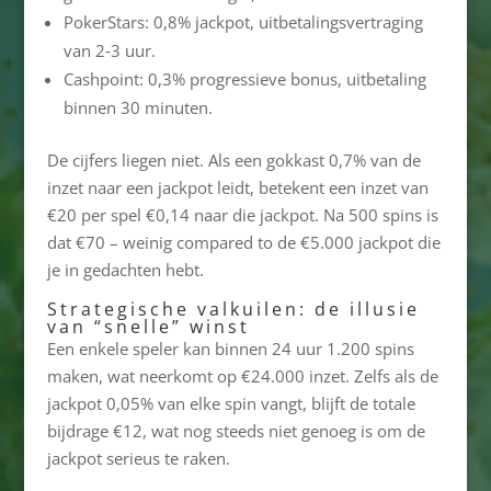
PokerStars: 0,8% jackpot, uitbetalingsvertraging
van 2‑3 uur.
Cashpoint: 0,3% progressieve bonus, uitbetaling
binnen 30 minuten.
De cijfers liegen niet. Als een gokkast 0,7% van de
inzet naar een jackpot leidt, betekent een inzet van
€20 per spel €0,14 naar die jackpot. Na 500 spins is
dat €70 – weinig compared to de €5.000 jackpot die
je in gedachten hebt.
Strategische valkuilen: de illusie
van “snelle” winst
Een enkele speler kan binnen 24 uur 1.200 spins
maken, wat neerkomt op €24.000 inzet. Zelfs als de
jackpot 0,05% van elke spin vangt, blijft de totale
bijdrage €12, wat nog steeds niet genoeg is om de
jackpot serieus te raken.