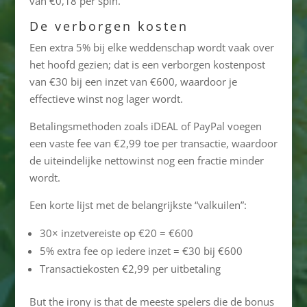
van €0,18 per spin.
De verborgen kosten
Een extra 5% bij elke weddenschap wordt vaak over
het hoofd gezien; dat is een verborgen kostenpost
van €30 bij een inzet van €600, waardoor je
effectieve winst nog lager wordt.
Betalingsmethoden zoals iDEAL of PayPal voegen
een vaste fee van €2,99 toe per transactie, waardoor
de uiteindelijke nettowinst nog een fractie minder
wordt.
Een korte lijst met de belangrijkste “valkuilen”:
30× inzetvereiste op €20 = €600
5% extra fee op iedere inzet = €30 bij €600
Transactiekosten €2,99 per uitbetaling
But the irony is that de meeste spelers die de bonus