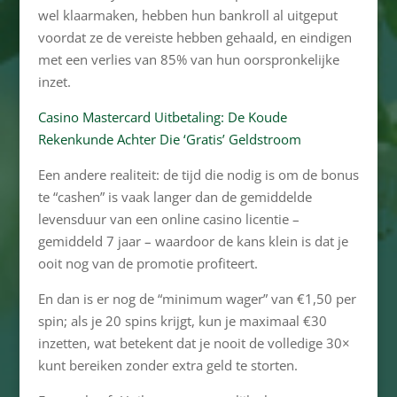
wel klaarmaken, hebben hun bankroll al uitgeput
voordat ze de vereiste hebben gehaald, en eindigen
met een verlies van 85% van hun oorspronkelijke
inzet.
Casino Mastercard Uitbetaling: De Koude
Rekenkunde Achter Die ‘Gratis’ Geldstroom
Een andere realiteit: de tijd die nodig is om de bonus
te “cashen” is vaak langer dan de gemiddelde
levensduur van een online casino licentie –
gemiddeld 7 jaar – waardoor de kans klein is dat je
ooit nog van de promotie profiteert.
En dan is er nog de “minimum wager” van €1,50 per
spin; als je 20 spins krijgt, kun je maximaal €30
inzetten, wat betekent dat je nooit de volledige 30×
kunt bereiken zonder extra geld te storten.