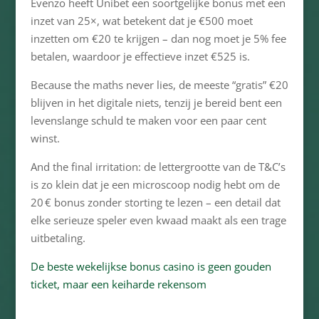
Evenzo heeft Unibet een soortgelijke bonus met een
inzet van 25×, wat betekent dat je €500 moet
inzetten om €20 te krijgen – dan nog moet je 5% fee
betalen, waardoor je effectieve inzet €525 is.
Because the maths never lies, de meeste “gratis” €20
blijven in het digitale niets, tenzij je bereid bent een
levenslange schuld te maken voor een paar cent
winst.
And the final irritation: de lettergrootte van de T&C’s
is zo klein dat je een microscoop nodig hebt om de
20 € bonus zonder storting te lezen – een detail dat
elke serieuze speler even kwaad maakt als een trage
uitbetaling.
De beste wekelijkse bonus casino is geen gouden
ticket, maar een keiharde rekensom