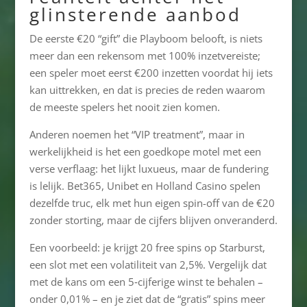
glinsterende aanbod
De eerste €20 “gift” die Playboom belooft, is niets
meer dan een rekensom met 100% inzetvereiste;
een speler moet eerst €200 inzetten voordat hij iets
kan uittrekken, en dat is precies de reden waarom
de meeste spelers het nooit zien komen.
Anderen noemen het “VIP treatment”, maar in
werkelijkheid is het een goedkope motel met een
verse verflaag: het lijkt luxueus, maar de fundering
is lelijk. Bet365, Unibet en Holland Casino spelen
dezelfde truc, elk met hun eigen spin-off van de €20
zonder storting, maar de cijfers blijven onveranderd.
Een voorbeeld: je krijgt 20 free spins op Starburst,
een slot met een volatiliteit van 2,5%. Vergelijk dat
met de kans om een 5‑cijferige winst te behalen –
onder 0,01% – en je ziet dat de “gratis” spins meer