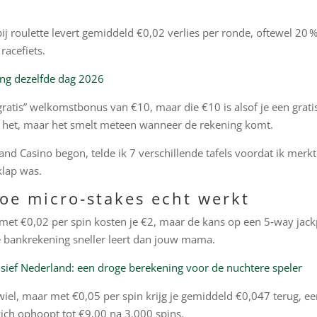
bij roulette levert gemiddeld €0,02 verlies per ronde, oftewel 20 
racefiets.
ling dezelfde dag 2026
ratis” welkomstbonus van €10, maar die €10 is alsof je een grati
roeft het, maar het smelt meteen wanneer de rekening komt.
land Casino begon, telde ik 7 verschillende tafels voordat ik merk
klap was.
Hoe micro‑stakes echt werkt
 met €0,02 per spin kosten je €2, maar de kans op een 5‑way jack
e je bankrekening sneller leert dan jouw mama.
usief Nederland: een droge berekening voor de nuchtere speler
iel, maar met €0,05 per spin krijg je gemiddeld €0,047 terug, e
 zich ophoopt tot €9,00 na 3.000 spins.