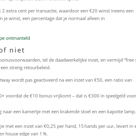
k 2 extra cent per transactie, waardoor een €20 winst ineens een
n je winst, een percentage dat je normaal alleen in
ype ontmanteld
of niet
 de bonusvoorwaarden, tel de daadwerkelijke inzet, en vermijd “free 
 een streng retourbeleid.
Betway wordt pas geactiveerd na een inzet van €50, een ratio van
× voordat de €10 bonus vrijkomt – dat is €300 in speelgeld voo
ag naar een kamertje met een krakende stoel en een kapotte lamp
ie met een inzet van €0,25 per hand, 15 hands per uur, levert in 
een house edge van 1 %.