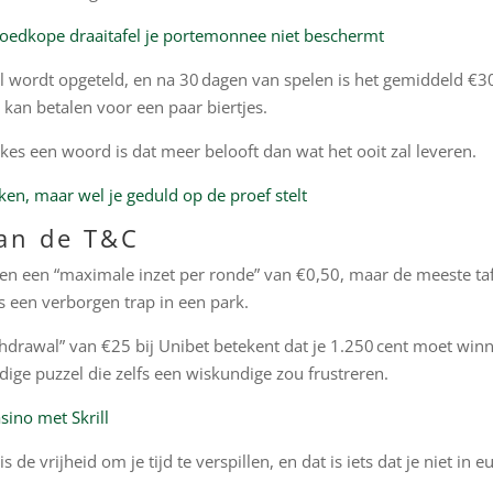
oedkope draaitafel je portemonnee niet beschermt
el wordt opgeteld, en na 30 dagen van spelen is het gemiddeld €3
 kan betalen voor een paar biertjes.
akes een woord is dat meer belooft dan wat het ooit zal leveren.
ken, maar wel je geduld op de proef stelt
an de T&C
lden een “maximale inzet per ronde” van €0,50, maar de meeste ta
s een verborgen trap in een park.
hdrawal” van €25 bij Unibet betekent dat je 1.250 cent moet win
ige puzzel die zelfs een wiskundige zou frustreren.
ino met Skrill
is de vrijheid om je tijd te verspillen, en dat is iets dat je niet in e