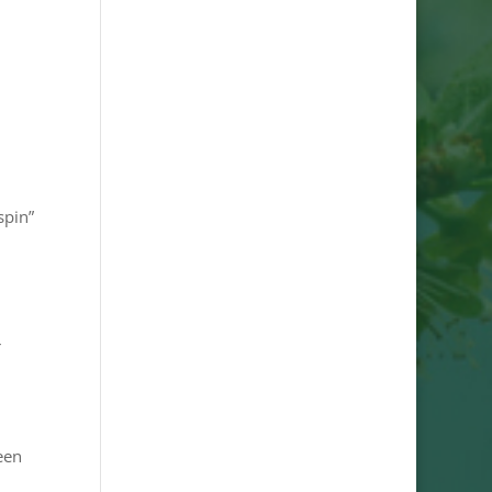
spin”
r
.
een