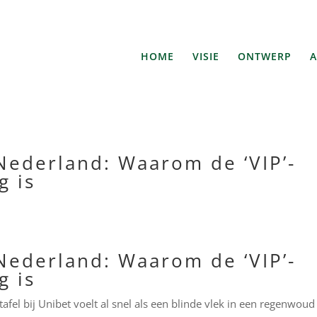
HOME
VISIE
ONTWERP
A
Nederland: Waarom de ‘VIP’-
g is
Nederland: Waarom de ‘VIP’-
g is
tafel bij Unibet voelt al snel als een blinde vlek in een regenwoud