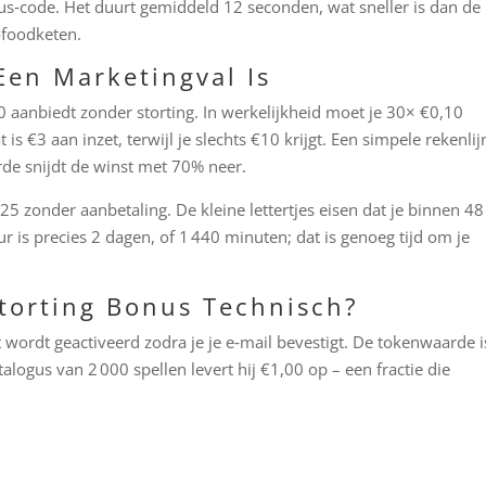
nus‑code. Het duurt gemiddeld 12 seconden, wat sneller is dan de
t‑foodketen.
Een Marketingval Is
0 aanbiedt zonder storting. In werkelijkheid moet je 30× €0,10
s €3 aan inzet, terwijl je slechts €10 krijgt. Een simpele rekenlij
de snijdt de winst met 70% neer.
 zonder aanbetaling. De kleine lettertjes eisen dat je binnen 48
 is precies 2 dagen, of 1 440 minuten; dat is genoeg tijd om je
torting Bonus Technisch?
 wordt geactiveerd zodra je je e‑mail bevestigt. De tokenwaarde i
alogus van 2 000 spellen levert hij €1,00 op – een fractie die