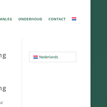
ANLEG
ONDERHOUD
CONTACT
ng
Nederlands
ng
al