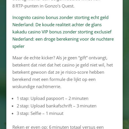
8 RTP‑punten in Gonzo’s Quest.
Incognito casino bonus zonder storting echt geld
Nederland: De koude realiteit achter de glans
kakadu casino VIP bonus zonder storting exclusief
Nederland: een droge berekening voor de nuchtere
speler
Maar de echte kicker? Als je geen “gift” ontvangt,
betekent dat niet dat het casino je geld niet wil, het
betekent gewoon dat ze je risico‑score hebben
berekend met een formule die lijkt op een
wiskundige nachtmerrie.
1 stap: Upload paspoort – 2 minuten
2 stap: Upload bank­afschrift – 3 minuten
3 stap: Selfie – 1 minuut
Reken er even op: 6 minuten totaal versus een