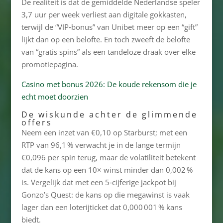
De realiteit is dat de gemiddelde Nederlandse speler
3,7 uur per week verliest aan digitale gokkasten,
terwijl de “VIP‑bonus” van Unibet meer op een “gift”
lijkt dan op een belofte. En toch zweeft de belofte
van “gratis spins” als een tandeloze draak over elke
promotiepagina.
Casino met bonus 2026: De koude rekensom die je
echt moet doorzien
De wiskunde achter de glimmende
offers
Neem een inzet van €0,10 op Starburst; met een
RTP van 96,1 % verwacht je in de lange termijn
€0,096 per spin terug, maar de volatiliteit betekent
dat de kans op een 10× winst minder dan 0,002 %
is. Vergelijk dat met een 5‑cijferige jackpot bij
Gonzo’s Quest: de kans op die megawinst is vaak
lager dan een loterijticket dat 0,000 001 % kans
biedt.