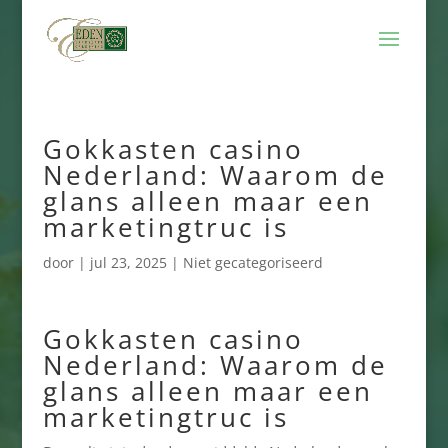
Gokkasten casino
Nederland: Waarom de
glans alleen maar een
marketingtruc is
door
|
jul 23, 2025
| Niet gecategoriseerd
Gokkasten casino
Nederland: Waarom de
glans alleen maar een
marketingtruc is