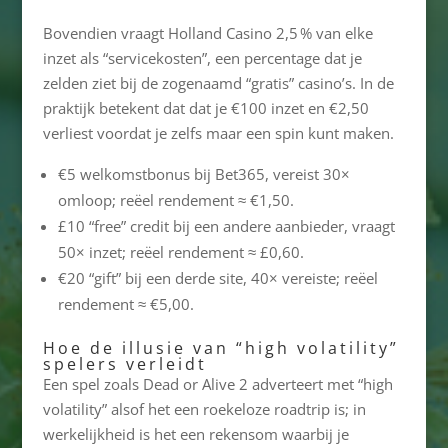
Bovendien vraagt Holland Casino 2,5 % van elke
inzet als “servicekosten”, een percentage dat je
zelden ziet bij de zogenaamd “gratis” casino’s. In de
praktijk betekent dat dat je €100 inzet en €2,50
verliest voordat je zelfs maar een spin kunt maken.
€5 welkomstbonus bij Bet365, vereist 30×
omloop; reëel rendement ≈ €1,50.
£10 “free” credit bij een andere aanbieder, vraagt
50× inzet; reëel rendement ≈ £0,60.
€20 “gift” bij een derde site, 40× vereiste; reëel
rendement ≈ €5,00.
Hoe de illusie van “high volatility”
spelers verleidt
Een spel zoals Dead or Alive 2 adverteert met “high
volatility” alsof het een roekeloze roadtrip is; in
werkelijkheid is het een rekensom waarbij je