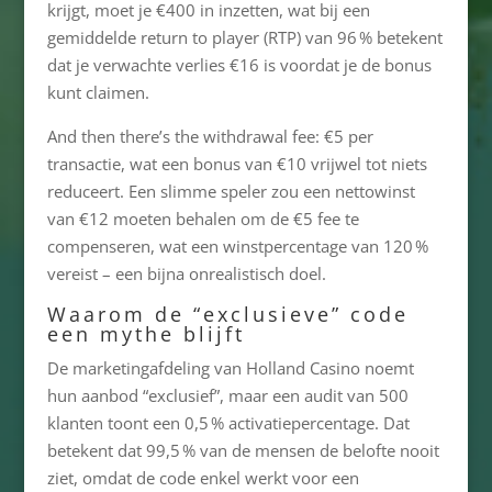
krijgt, moet je €400 in inzetten, wat bij een
gemiddelde return to player (RTP) van 96 % betekent
dat je verwachte verlies €16 is voordat je de bonus
kunt claimen.
And then there’s the withdrawal fee: €5 per
transactie, wat een bonus van €10 vrijwel tot niets
reduceert. Een slimme speler zou een nettowinst
van €12 moeten behalen om de €5 fee te
compenseren, wat een winstpercentage van 120 %
vereist – een bijna onrealistisch doel.
Waarom de “exclusieve” code
een mythe blijft
De marketingafdeling van Holland Casino noemt
hun aanbod “exclusief”, maar een audit van 500
klanten toont een 0,5 % activatiepercentage. Dat
betekent dat 99,5 % van de mensen de belofte nooit
ziet, omdat de code enkel werkt voor een