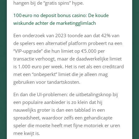
hangen bij de “gratis spins” hype.
100 euro no deposit bonus casino: De koude
wiskunde achter de marketingglimlach
Een onderzoek van 2023 toonde aan dat 42% van
de spelers een alternatief platform probeert na een
“VIP‑upgrade” die hun limiet op €5.000 per
transactie verhoogt, maar de daadwerkelijke limiet
is 1.000 euro per week. Het is net als een creditcard
met een “onbeperkt” limiet die je alleen mag
gebruiken voor tandartskosten.
En dan die UI‑problemen: de uitbetalingsknop bij
een populaire aanbieder is zo klein dat hij
nauwelijks groter is dan een tabblad in een
spreadsheet, waardoor zelfs een gehandicapte
speler die moeite heeft met fijne motoriek er uren
mee kwijt is.