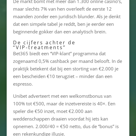
De markt bomt met meer dan 1.300 online casino’s,
maar slechts 7% van hen overleeft de eerste 12
maanden zonder een juridisch blunder. Als je denkt
dat een simpele tabel je reddt, ben je eerder een
beginnende gokker dan een analytisch brein.
De cijfers achter de
“VIP‑treatments”
Bet365 biedt een “VIP‑klant” programma dat
zogenaamd 0,5% cashback per maand belooft. In de
praktijk betekent dat bij een storting van €2.000 je
een bescheiden €10 terugziet – minder dan een
espresso.
Unibet adverteert met een welkomstbonus van
100% tot €500, maar de inzetvereiste is 40×. Een
speler die €50 inzet, moet €2.000 aan
weddenschappen draaien voordat hij iets kan
opnemen. 2.000/40 = €50 netto, dus de “bonus” is
een rekenkundige illusie.