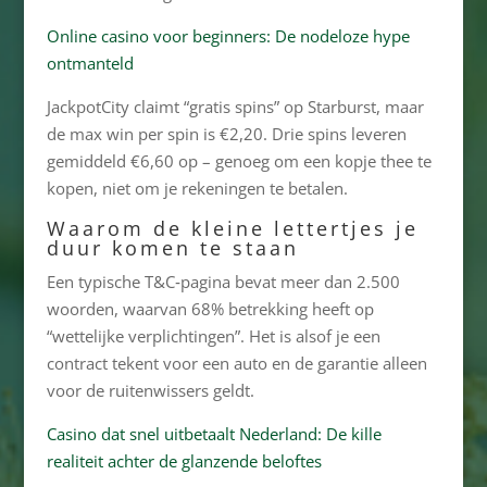
Online casino voor beginners: De nodeloze hype
ontmanteld
JackpotCity claimt “gratis spins” op Starburst, maar
de max win per spin is €2,20. Drie spins leveren
gemiddeld €6,60 op – genoeg om een kopje thee te
kopen, niet om je rekeningen te betalen.
Waarom de kleine lettertjes je
duur komen te staan
Een typische T&C‑pagina bevat meer dan 2.500
woorden, waarvan 68% betrekking heeft op
“wettelijke verplichtingen”. Het is alsof je een
contract tekent voor een auto en de garantie alleen
voor de ruitenwissers geldt.
Casino dat snel uitbetaalt Nederland: De kille
realiteit achter de glanzende beloftes