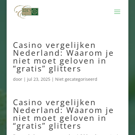
Casino vergelijken
Nederland: Waarom je
niet moet geloven in
“gratis” glitters
door
|
jul 23, 2025
| Niet gecategoriseerd
Casino vergelijken
Nederland: Waarom je
niet moet geloven in
“gratis” glitters