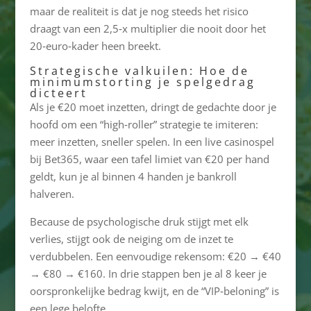
maar de realiteit is dat je nog steeds het risico
draagt van een 2,5‑x multiplier die nooit door het
20‑euro‑kader heen breekt.
Strategische valkuilen: Hoe de
minimumstorting je spelgedrag
dicteert
Als je €20 moet inzetten, dringt de gedachte door je
hoofd om een “high‑roller” strategie te imiteren:
meer inzetten, sneller spelen. In een live casinospel
bij Bet365, waar een tafel limiet van €20 per hand
geldt, kun je al binnen 4 handen je bankroll
halveren.
Because de psychologische druk stijgt met elk
verlies, stijgt ook de neiging om de inzet te
verdubbelen. Een eenvoudige rekensom: €20 → €40
→ €80 → €160. In drie stappen ben je al 8 keer je
oorspronkelijke bedrag kwijt, en de “VIP‑beloning” is
een lege belofte.