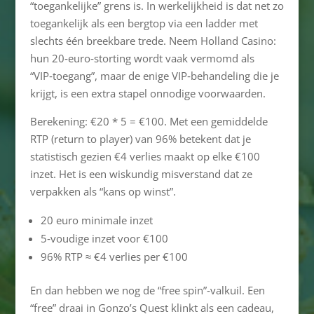
“toegankelijke” grens is. In werkelijkheid is dat net zo
toegankelijk als een bergtop via een ladder met
slechts één breekbare trede. Neem Holland Casino:
hun 20‑euro‑storting wordt vaak vermomd als
“VIP‑toegang”, maar de enige VIP‑behandeling die je
krijgt, is een extra stapel onnodige voorwaarden.
Berekening: €20 * 5 = €100. Met een gemiddelde
RTP (return to player) van 96% betekent dat je
statistisch gezien €4 verlies maakt op elke €100
inzet. Het is een wiskundig misverstand dat ze
verpakken als “kans op winst”.
20 euro minimale inzet
5‑voudige inzet voor €100
96% RTP ≈ €4 verlies per €100
En dan hebben we nog de “free spin”‑valkuil. Een
“free” draai in Gonzo’s Quest klinkt als een cadeau,