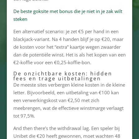
De beste goksite met bonus die je niet in je zak wilt
steken
Een alternatief scenario: je zet €5 per hand in een
blackjack‑variant. Na 4 handen blijf je op €20, maar
de kosten voor het “extra” kaartje wegen zwaarder
dan de potentiële winst. Het is als het kopen van een
€2‑koffie voor een €0,25‑koffie‑bon.
De onzichtbare kosten: hidden
fees en trage uitbetalingen
De meeste sites verbergen kleine kosten in de kleine
letter. Bijvoorbeeld, een uitbetaling van €100 kan
een verwerkingskost van €2,50 met zich
meebrengen, wat de effectieve winstmarge verlaagt
tot 97,5%.
And then there’s the withdrawal lag. Een speler bij
Unibet die €20 heeft gewonnen, moet wachten 48