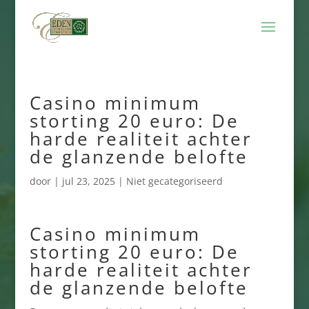
Casino minimum
storting 20 euro: De
harde realiteit achter
de glanzende belofte
door
|
jul 23, 2025
| Niet gecategoriseerd
Casino minimum
storting 20 euro: De
harde realiteit achter
de glanzende belofte