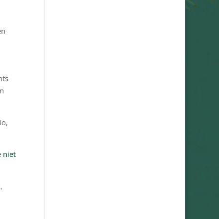
en
hts
en
io,
 niet
,