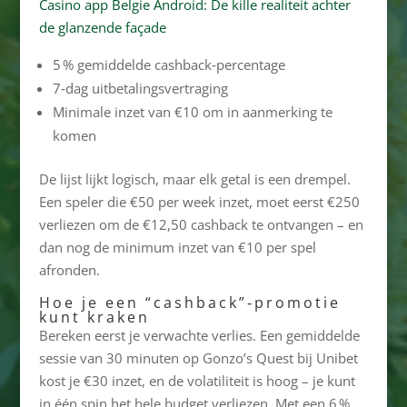
Casino app Belgie Android: De kille realiteit achter
de glanzende façade
5 % gemiddelde cashback‑percentage
7‑dag uitbetalingsvertraging
Minimale inzet van €10 om in aanmerking te
komen
De lijst lijkt logisch, maar elk getal is een drempel.
Een speler die €50 per week inzet, moet eerst €250
verliezen om de €12,50 cashback te ontvangen – en
dan nog de minimum inzet van €10 per spel
afronden.
Hoe je een “cashback”‑promotie
kunt kraken
Bereken eerst je verwachte verlies. Een gemiddelde
sessie van 30 minuten op Gonzo’s Quest bij Unibet
kost je €30 inzet, en de volatiliteit is hoog – je kunt
in één spin het hele budget verliezen. Met een 6 %