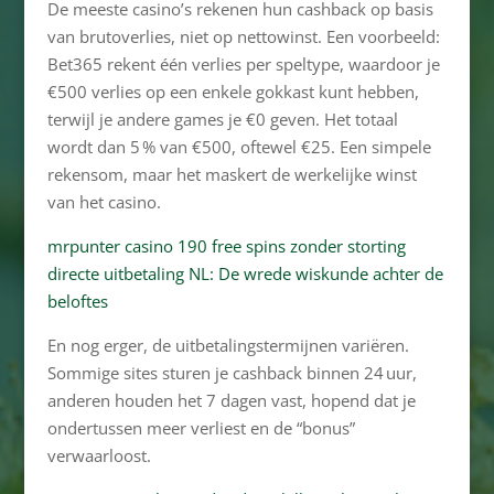
De meeste casino’s rekenen hun cashback op basis
van brutoverlies, niet op nettowinst. Een voorbeeld:
Bet365 rekent één verlies per speltype, waardoor je
€500 verlies op een enkele gokkast kunt hebben,
terwijl je andere games je €0 geven. Het totaal
wordt dan 5 % van €500, oftewel €25. Een simpele
rekensom, maar het maskert de werkelijke winst
van het casino.
mrpunter casino 190 free spins zonder storting
directe uitbetaling NL: De wrede wiskunde achter de
beloftes
En nog erger, de uitbetalingstermijnen variëren.
Sommige sites sturen je cashback binnen 24 uur,
anderen houden het 7 dagen vast, hopend dat je
ondertussen meer verliest en de “bonus”
verwaarloost.