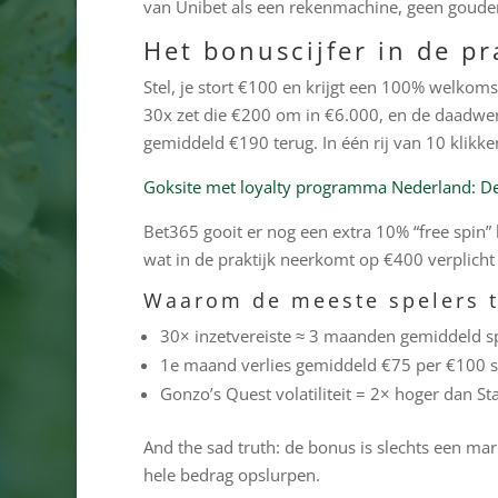
van Unibet als een rekenmachine, geen gouden
Het bonuscijfer in de pr
Stel, je stort €100 en krijgt een 100% welkoms
30x zet die €200 om in €6.000, en de daadwerke
gemiddeld €190 terug. In één rij van 10 klikken
Goksite met loyalty programma Nederland: De
Bet365 gooit er nog een extra 10% “free spin” b
wat in de praktijk neerkomt op €400 verplicht 
Waarom de meeste spelers t
30× inzetvereiste ≈ 3 maanden gemiddeld s
1e maand verlies gemiddeld €75 per €100 s
Gonzo’s Quest volatiliteit = 2× hoger dan St
And the sad truth: de bonus is slechts een mark
hele bedrag opslurpen.