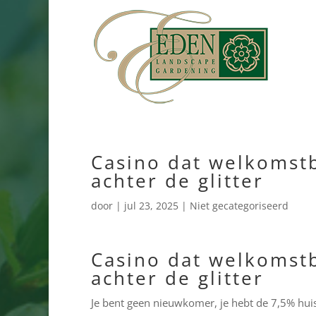
Casino dat welkomstb
achter de glitter
door
|
jul 23, 2025
| Niet gecategoriseerd
Casino dat welkomstb
achter de glitter
Je bent geen nieuwkomer, je hebt de 7,5% huis