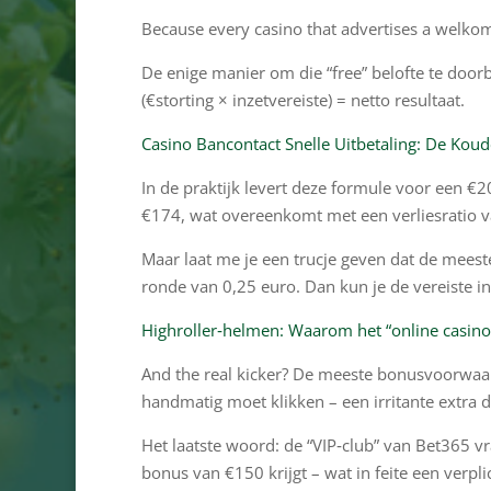
Because every casino that advertises a welkoms
De enige manier om die “free” belofte te door
(€storting × inzetvereiste) = netto resultaat.
Casino Bancontact Snelle Uitbetaling: De Koud
In de praktijk levert deze formule voor een €
€174, wat overeenkomt met een verliesratio 
Maar laat me je een trucje geven dat de meeste
ronde van 0,25 euro. Dan kun je de vereiste i
Highroller‑helmen: Waarom het “online casino v
And the real kicker? De meeste bonusvoorwaar
handmatig moet klikken – een irritante extra d
Het laatste woord: de “VIP‑club” van Bet365 
bonus van €150 krijgt – wat in feite een verplic