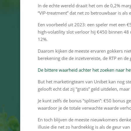
In de echte wereld draait het om de 0,2% marg
“VIP‑treatment” dat net zo betrouwbaar is als
Een voorbeeld uit 2023: een speler met een €
high‑volatility slot verloor hij €450 binnen 48
12%.
Daarom kijken de meeste ervaren gokkers niet 
berekening die de inzetvereiste, de RTP en de 
De bittere waarheid achter het zoeken naar he
But het marketingteam van Unibet kan nog st
gelooft echt dat zij “gratis” geld uitdelen, ma
Je kunt zelfs de bonus “splitsen”: €50 bonus g
waardoor je de totale verwachte waarde verh
En toch blijven de meeste nieuwkomers denke
illusie die net zo hardnekkig is als de geur va