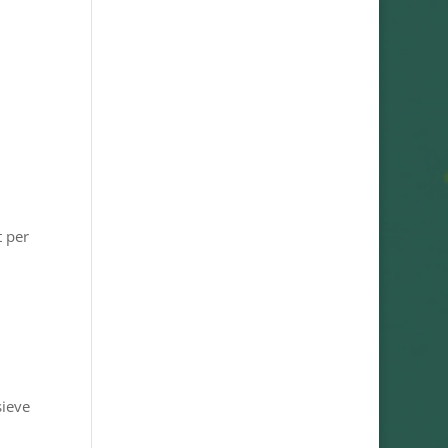
–
t per
sieve