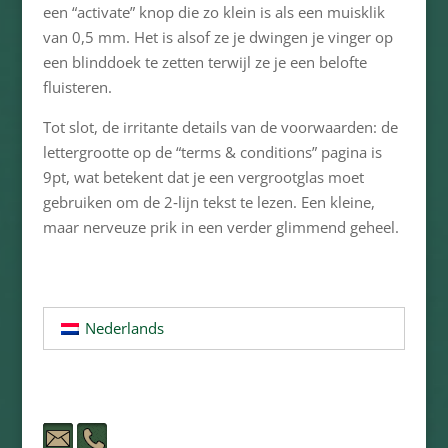
een “activate” knop die zo klein is als een muisklik
van 0,5 mm. Het is alsof ze je dwingen je vinger op
een blinddoek te zetten terwijl ze je een belofte
fluisteren.
Tot slot, de irritante details van de voorwaarden: de
lettergrootte op de “terms & conditions” pagina is
9pt, wat betekent dat je een vergrootglas moet
gebruiken om de 2‑lijn tekst te lezen. Een kleine,
maar nerveuze prik in een verder glimmend geheel.
Nederlands