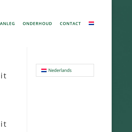
ANLEG
ONDERHOUD
CONTACT
Nederlands
it
it