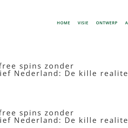
HOME
VISIE
ONTWERP
A
 free spins zonder
ief Nederland: De kille realite
 free spins zonder
ief Nederland: De kille realite