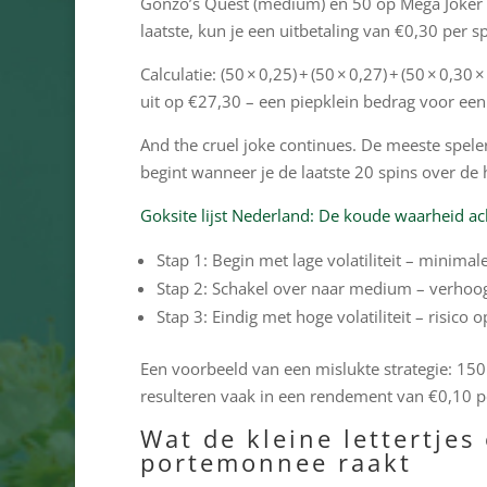
Gonzo’s Quest (medium) en 50 op Mega Joker (hog
laatste, kun je een uitbetaling van €0,30 per
Calculatie: (50 × 0,25) + (50 × 0,27) + (50 × 0,
uit op €27,30 – een piepklein bedrag voor een
And the cruel joke continues. De meeste speler
begint wanneer je de laatste 20 spins over de h
Goksite lijst Nederland: De koude waarheid acht
Stap 1: Begin met lage volatiliteit – minima
Stap 2: Schakel over naar medium – verhoog 
Stap 3: Eindig met hoge volatiliteit – risico
Een voorbeeld van een mislukte strategie: 150 s
resulteren vaak in een rendement van €0,10 per
Wat de kleine lettertje
portemonnee raakt