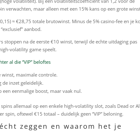
e volatiliteit). Bij een volatiliteitscoëfficiënt van 1,2 voor de
 spin verwachten, maar alleen met een 15% kans op een grote winst
30 × 0,15) ≈ €28,75 totale brutowinst. Minus de 5% casino‑fee en je 
 “exclusief” aanbod.
s stoppen na de eerste €10 winst, terwijl de echte uitdaging pas
igh‑volatility game speelt.
er al die “VIP” beloftes
le winst, maximale controle.
de inzet geleidelijk.
 op een eenmalige boost, maar vaak nul.
pins allemaal op een enkele high‑volatility slot, zoals Dead or Al
 spin, oftewel €15 totaal – duidelijk geen “VIP” beloning.
s écht zeggen en waarom het je