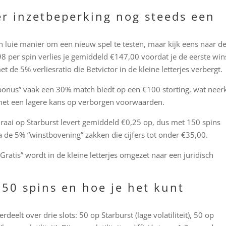
r inzetbeperking nog steeds een
een luie manier om een nieuw spel te testen, maar kijk eens naar d
98 per spin verlies je gemiddeld €147,00 voordat je de eerste win
t de 5% verliesratio die Betvictor in de kleine letterjes verbergt.
tbonus” vaak een 30% match biedt op een €100 storting, wat nee
met een lagere kans op verborgen voorwaarden.
raai op Starburst levert gemiddeld €0,25 op, dus met 150 spins
a de 5% “winstbovening” zakken die cijfers tot onder €35,00.
Gratis” wordt in de kleine letterjes omgezet naar een juridisch
50 spins en hoe je het kunt
rdeelt over drie slots: 50 op Starburst (lage volatiliteit), 50 op