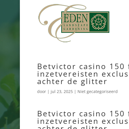
Betvictor casino 150
inzetvereisten exclus
achter de glitter
door
|
jul 23, 2025
| Niet gecategoriseerd
Betvictor casino 150
inzetvereisten exclus
achter de glitter