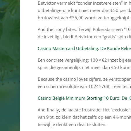
Betvictor vermeldt “zonder inzetvereisten” in 
uitbetalingen: je kunt niet meer dan €50 per 
brutowinst van €35,00 wordt zo teruggeknipt to
And the irony bites. Terwijl PokerStars een “
de inzet ligt, biedt Betvictor een “gratis” spin 
Casino Mastercard Uitbetaling: De Koude Reke
Een concrete vergelijking: 100 × €2 inzet bij e
spins die gezamenlijk niet meer dan €50 kunnen
Because the casino loves cijfers, ze verstoppen
een schermresolutie van 1024×768 – een tech
Casino België Minimum Storting 10 Euro: De 
And finally, de laatste frustratie: Het “exclus
van 9 pt, zo klein dat het zelfs op een 4K‑mon
terwijl je denkt een deal te sluiten.