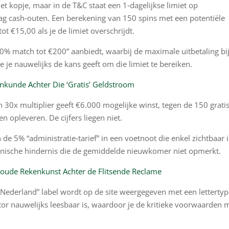
het kopje, maar in de T&C staat een 1‑dagelijkse limiet op
dag cash‑outen. Een berekening van 150 spins met een potentiële
t €15,00 als je de limiet overschrijdt.
100% match tot €200” aanbiedt, waarbij de maximale uitbetaling bi
die je nauwelijks de kans geeft om die limiet te bereiken.
nkunde Achter Die ‘Gratis’ Geldstroom
en 30x multiplier geeft €6.000 mogelijke winst, tegen de 150 grati
 opleveren. De cijfers liegen niet.
 de 5% “administratie‑tarief” in een voetnoot die enkel zichtbaar 
nische hindernis die de gemiddelde nieuwkomer niet opmerkt.
Koude Rekenkunst Achter de Flitsende Reclame
ief Nederland” label wordt op de site weergegeven met een letterty
itor nauwelijks leesbaar is, waardoor je de kritieke voorwaarden m