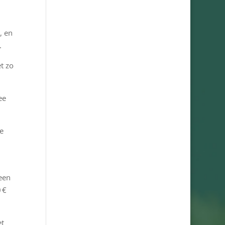
, en
.
et zo
ee
de
 een
 €
et