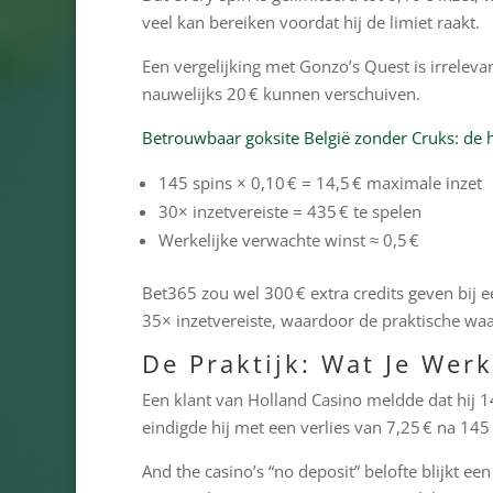
veel kan bereiken voordat hij de limiet raakt.
Een vergelijking met Gonzo’s Quest is irrelevan
nauwelijks 20 € kunnen verschuiven.
Betrouwbaar goksite België zonder Cruks: de h
145 spins × 0,10 € = 14,5 € maximale inzet
30× inzetvereiste = 435 € te spelen
Werkelijke verwachte winst ≈ 0,5 €
Bet365 zou wel 300 € extra credits geven bij 
35× inzetvereiste, waardoor de praktische waar
De Praktijk: Wat Je Werke
Een klant van Holland Casino meldde dat hij 1
eindigde hij met een verlies van 7,25 € na 14
And the casino’s “no deposit” belofte blijkt e