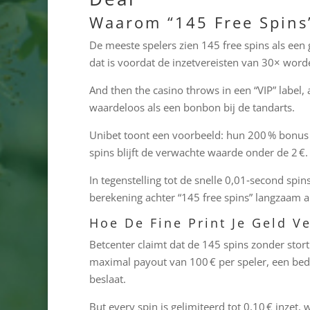
Waarom “145 Free Spins”
De meeste spelers zien 145 free spins als een
dat is voordat de inzetvereisten van 30× word
And then the casino throws in een “VIP” label, 
waardeloos als een bonbon bij de tandarts.
Unibet toont een voorbeeld: hun 200 % bonus o
spins blijft de verwachte waarde onder de 2 €.
In tegenstelling tot de snelle 0,01‑second spins
berekening achter “145 free spins” langzaam al
Hoe De Fine Print Je Geld Ve
Betcenter claimt dat de 145 spins zonder storti
maximal payout van 100 € per speler, een bed
beslaat.
But every spin is gelimiteerd tot 0,10 € inzet