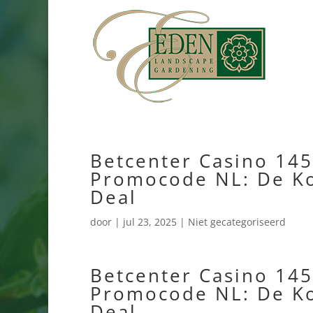
Betcenter Casino 145
Promocode NL: De Ko
Deal
door
|
jul 23, 2025
| Niet gecategoriseerd
Betcenter Casino 145
Promocode NL: De Ko
Deal