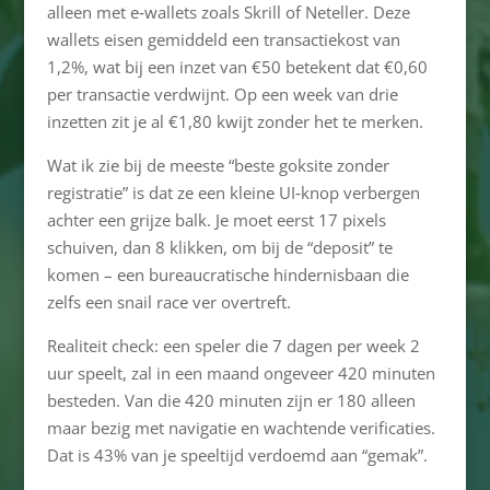
alleen met e‑wallets zoals Skrill of Neteller. Deze
wallets eisen gemiddeld een transactiekost van
1,2%, wat bij een inzet van €50 betekent dat €0,60
per transactie verdwijnt. Op een week van drie
inzetten zit je al €1,80 kwijt zonder het te merken.
Wat ik zie bij de meeste “beste goksite zonder
registratie” is dat ze een kleine UI‑knop verbergen
achter een grijze balk. Je moet eerst 17 pixels
schuiven, dan 8 klikken, om bij de “deposit” te
komen – een bureaucratische hindernisbaan die
zelfs een snail race ver overtreft.
Realiteit check: een speler die 7 dagen per week 2
uur speelt, zal in een maand ongeveer 420 minuten
besteden. Van die 420 minuten zijn er 180 alleen
maar bezig met navigatie en wachtende verificaties.
Dat is 43% van je speeltijd verdoemd aan “gemak”.