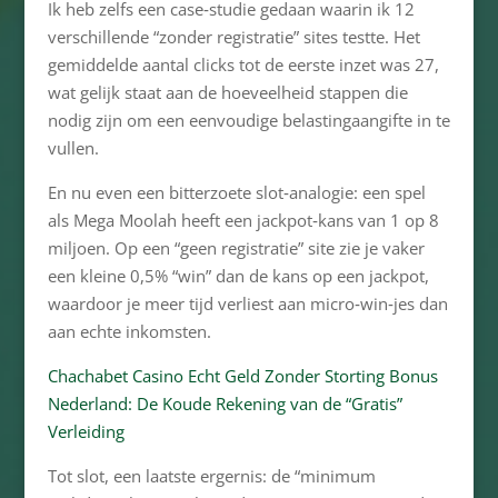
Ik heb zelfs een case‑studie gedaan waarin ik 12
verschillende “zonder registratie” sites testte. Het
gemiddelde aantal clicks tot de eerste inzet was 27,
wat gelijk staat aan de hoeveelheid stappen die
nodig zijn om een eenvoudige belastingaangifte in te
vullen.
En nu even een bitterzoete slot‑analogie: een spel
als Mega Moolah heeft een jackpot‑kans van 1 op 8
miljoen. Op een “geen registratie” site zie je vaker
een kleine 0,5% “win” dan de kans op een jackpot,
waardoor je meer tijd verliest aan micro‑win‑jes dan
aan echte inkomsten.
Chachabet Casino Echt Geld Zonder Storting Bonus
Nederland: De Koude Rekening van de “Gratis”
Verleiding
Tot slot, een laatste ergernis: de “minimum