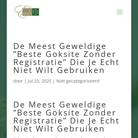
De Meest Geweldige
“Beste Goksite Zonder
Registratie” Die Je Echt
Niet Wilt Gebruiken
door
|
jul 23, 2025
| Niet gecategoriseerd
De Meest Geweldige
“Beste Goksite Zonder
Registratie” Die Je Echt
Niet Wilt Gebruiken