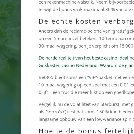
een rekenmachine‑valstrik. Neem bijvoorbeeld 
terwijl de bonus vaak maximaal 30 % van die s
De echte kosten verborge
Anders dan de reclame‑belofte van “gratis” gel
op een 5‑euro inzet betekent 100 euro aan oml
30‑maal‑wagering, ben je verplicht om 15 000 
De harde realiteit van het beste casino ideal ne
Gokkasten casino Nederland: Waarom de glans
Bet365 biedt soms een “VIP”‑pakket met een ex
10‑maal‑wagering op een spel met een 0,01‑eu
blijft – een truc die meer lijkt op een goedkop
Vergelijk nu de volatiliteit van Starburst, met
als Gonzo’s Quest dat soms 150 % kan bieden.
langzame opbouw van een low‑variance spin d
Hoe je de bonus feitelij