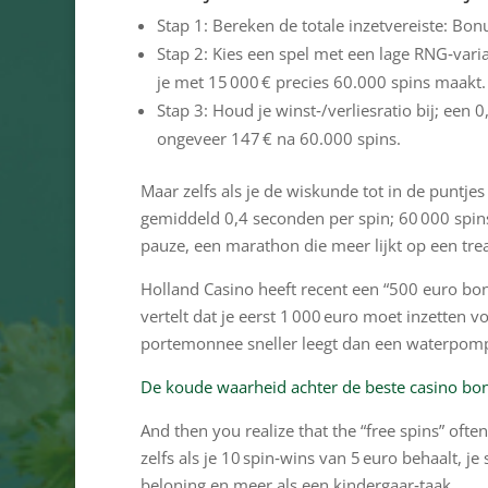
Stap 1: Bereken de totale inzetvereiste: Bonu
Stap 2: Kies een spel met een lage RNG‑vari
je met 15 000 € precies 60.000 spins maakt.
Stap 3: Houd je winst‑/verliesratio bij; een 0
ongeveer 147 € na 60.000 spins.
Maar zelfs als je de wiskunde tot in de puntjes 
gemiddeld 0,4 seconden per spin; 60 000 spin
pauze, een marathon die meer lijkt op een trea
Holland Casino heeft recent een “500 euro bon
vertelt dat je eerst 1 000 euro moet inzetten v
portemonnee sneller leegt dan een waterpomp 
De koude waarheid achter de beste casino bon
And then you realize that the “free spins” of
zelfs als je 10 spin‑wins van 5 euro behaalt, j
beloning en meer als een kindergaar‑taak.