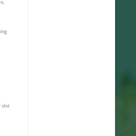
ro,
ring
o
 slot