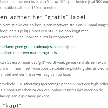
een spel met een inzet van 5 euro; 100 spins kosten je al 500 eu
om uitbetaalt, dus 150 euro netto.
n achter het “gratis” label
d, vereist elke casino‑bonus een inzetvereiste. Een 20‑maal‑wage
oop, en als je bij Unibet een 500‑euro bon krijgt met
euro te spelen voordat je iets kunt opnemen.
derland: geen gratis cadeautjes, alleen cijfers
 alleen maar een marketingtruc is
tra 50 euro, maar dat “gift” wordt vaak gemaskerd als een extra
ro minimuminzet, waardoor de totale verplichting slechts 5 eur
e motel met een frisse verflaag dan op luxe.
 gemiddeld 2 % uitbetalingspercentage per spin, met een high‑roller
 De bonus‑mechanica van veel online casino’s lijkt meer op de
an op een explosieve jackpot.
k “kapt”