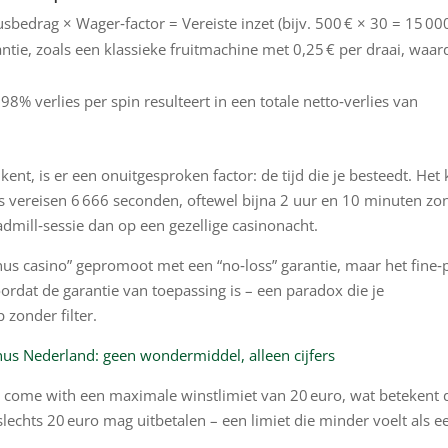
sbedrag × Wager‑factor = Vereiste inzet (bijv. 500 € × 30 = 15 000
antie, zoals een klassieke fruitmachine met 0,25 € per draai, waa
,98% verlies per spin resulteert in een totale netto‑verlies van
kent, is er een onuitgesproken factor: de tijd die je besteedt. Het 
s vereisen 6 666 seconden, oftewel bijna 2 uur en 10 minuten zo
dmill‑sessie dan op een gezellige casinonacht.
us casino” gepromoot met een “no‑loss” garantie, maar het fine‑p
oordat de garantie van toepassing is – een paradox die je
zonder filter.
us Nederland: geen wondermiddel, alleen cijfers
ten come with een maximale winstlimiet van 20 euro, wat betekent 
e slechts 20 euro mag uitbetalen – een limiet die minder voelt als e