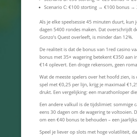
Scenario C: €100 storting → €100 bonus → 
Als je elke speelsessie 45 minuten duurt, kun
dagen 5400 rondes maken. Dat overschrijdt de v
Gonzo’s Quest overleeft, is minder dan 12%.
De realiteit is dat de bonus van 1red casino v
bonus met 35× wagering betekent €350 aan inz
€14 oplevert. Een droge rekensom, geen roma
Wat de meeste spelers over het hoofd zien, is d
spel met €0,25 per lijn, krijg je maximaal €1
drukt. Een vergelijking: een marathonloper di
Een andere valkuil is de tijdslimiet: sommige
eens 30 dagen om de wagering te voltooien. Da
om een €40 bonus te behouden – een jaarlijks
Speel je liever op slots met hoge volatiliteit