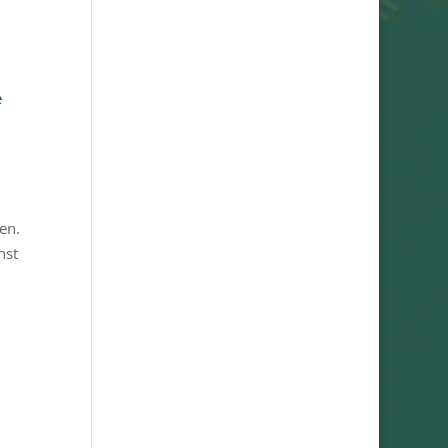
e
t
en.
nst