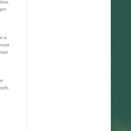
ebox.
spin
t is
 moet
teit
et
zelfs