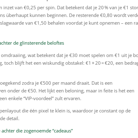
 inzet van €0,25 per spin. Dat betekent dat je 20 % van je €1 stor
spins überhaupt kunnen beginnen. De resterende €0,80 wordt verd
mslagwaarde van €1,50 behalen voordat je kunt opnemen – een ra
achter de glinsterende beloftes
omdraaiing, wat betekent dat je €30 moet spelen om €1 uit je b
g, toch blijft het een wiskundig obstakel: €1 × 20 = €20, een bedra
t toegekend zodra je €500 per maand draait. Dat is een
n onder de €50. Het lijkt een beloning, maar in feite is het een
 geen enkele “VIP‑voordeel” zult ervaren.
enlayout die één pixel te klein is, waardoor je constant op de
de detail.
e achter die zogenoemde “cadeaus”