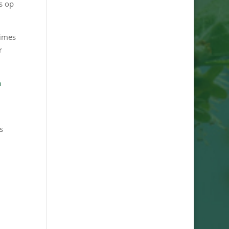
s op
times
r
n
s