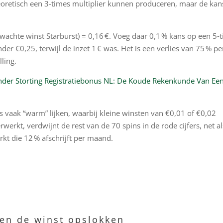
theoretisch een 3‑times multiplier kunnen produceren, maar de kan
rwachte winst Starburst) = 0,16 €. Voeg daar 0,1 % kans op een 5‑
 onder €0,25, terwijl de inzet 1 € was. Het is een verlies van 75 % pe
ling.
nder Storting Registratiebonus NL: De Koude Rekenkunde Van Ee
s vaak “warm” lijken, waarbij kleine winsten van €0,01 of €0,02
rwerkt, verdwijnt de rest van de 70 spins in de rode cijfers, net al
t die 12 % afschrijft per maand.
en de winst opslokken