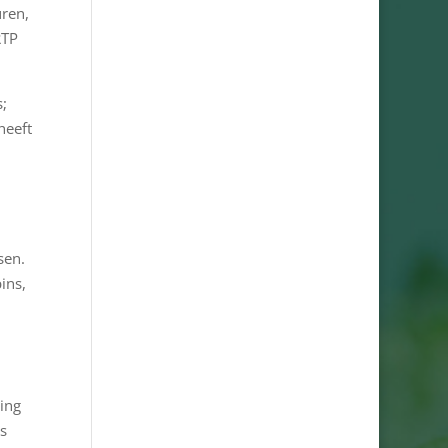
uren,
RTP
s;
heeft
sen.
ins,
ting
’s